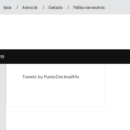
Inicio
Acerca de
Contacto
Publica con nosotros
D19
Tweets by PuntoDecimalMx