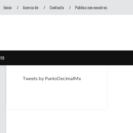
Inicio
Acerca de
Contacto
Publica con nosotros
D19
Tweets by PuntoDecimalMx