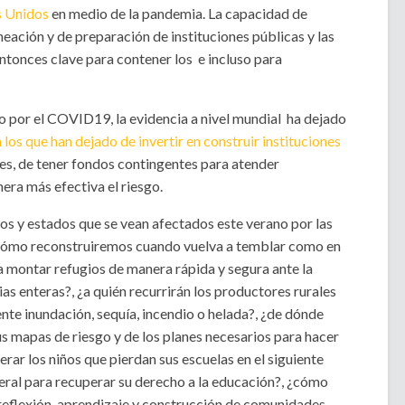
s Unidos
en medio de la pandemia. La capacidad de
eación y de preparación de instituciones públicas y las
tonces clave para contener los e incluso para
o por el COVID19, la evidencia a nivel mundial ha dejado
los que han dejado de invertir en construir instituciones
les, de tener fondos contingentes para atender
era más efectiva el riesgo.
os y estados que se vean afectados este verano por las
 ¿cómo reconstruiremos cuando vuelva a temblar como en
 montar refugios de manera rápida y segura ante la
ias enteras?, ¿a quién recurrirán los productores rurales
nte inundación, sequía, incendio o helada?, ¿de dónde
sus mapas de riesgo y de los planes necesarios para hacer
rar los niños que pierdan sus escuelas en el siguiente
eral para recuperar su derecho a la educación?, ¿cómo
 reflexión, aprendizaje y construcción de comunidades