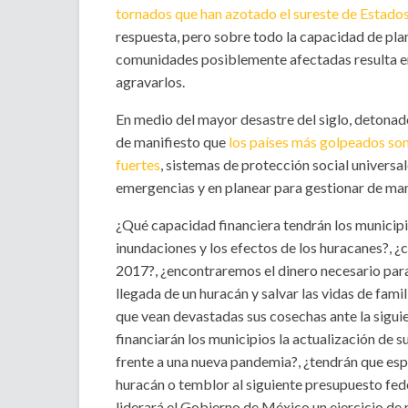
tornados que han azotado el sureste de Estado
respuesta, pero sobre todo la capacidad de plan
comunidades posiblemente afectadas resulta en
agravarlos.
En medio del mayor desastre del siglo, detonad
de manifiesto que
los países más golpeados son 
fuertes
, sistemas de protección social universa
emergencias y en planear para gestionar de man
¿Qué capacidad financiera tendrán los municipi
inundaciones y los efectos de los huracanes?,
2017?, ¿encontraremos el dinero necesario para
llegada de un huracán y salvar las vidas de famil
que vean devastadas sus cosechas ante la siguie
financiarán los municipios la actualización de 
frente a una nueva pandemia?, ¿tendrán que espe
huracán o temblor al siguiente presupuesto fed
liderará el Gobierno de México un ejercicio de