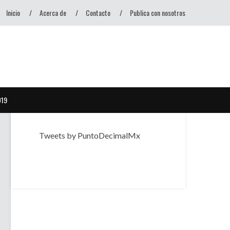
Inicio
Acerca de
Contacto
Publica con nosotros
D19
Tweets by PuntoDecimalMx