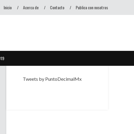
Inicio
Acerca de
Contacto
Publica con nosotros
D19
Tweets by PuntoDecimalMx