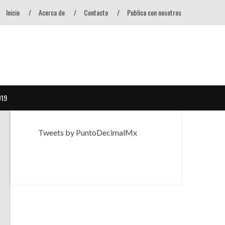
Inicio
Acerca de
Contacto
Publica con nosotros
D19
Tweets by PuntoDecimalMx